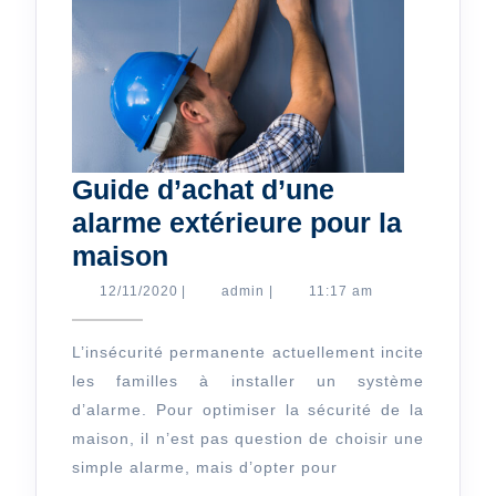
Guide d’achat d’une
alarme extérieure pour la
Guide
maison
d’achat
12/11/2020
admin
12/11/2020
|
admin
|
11:17 am
d’une
alarme
L’insécurité permanente actuellement incite
les familles à installer un système
extérieure
d’alarme. Pour optimiser la sécurité de la
pour
maison, il n’est pas question de choisir une
la
simple alarme, mais d’opter pour
maison