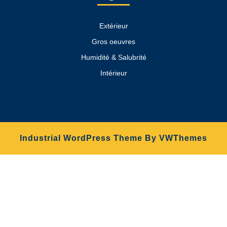
Extérieur
Gros oeuvres
Humidité & Salubrité
Intérieur
Industrial WordPress Theme
By VWThemes
Scroll
Up