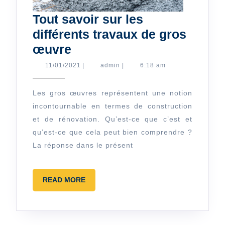
Tout savoir sur les
différents travaux de gros
Tout
œuvre
savoir
11/01/2021
admin
11/01/2021
|
admin
|
6:18 am
sur
les
Les gros œuvres représentent une notion
incontournable en termes de construction
différents
et de rénovation. Qu’est-ce que c’est et
travaux
qu’est-ce que cela peut bien comprendre ?
de
La réponse dans le présent
gros
œuvre
READ
READ MORE
MORE