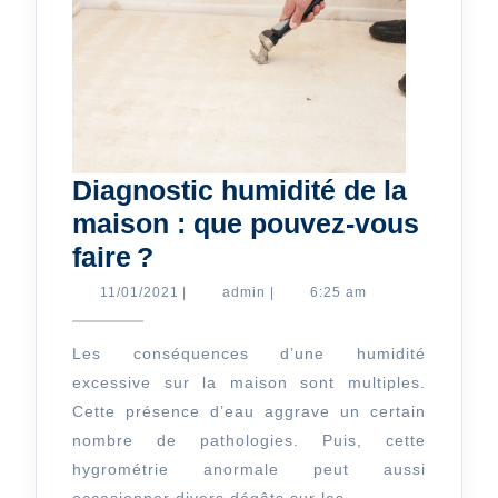
Diagnostic humidité de la
maison : que pouvez-vous
Diagnostic
faire ?
humidité de
11/01/2021
admin
11/01/2021
|
admin
|
6:25 am
la
maison :
Les conséquences d’une humidité
excessive sur la maison sont multiples.
que
Cette présence d’eau aggrave un certain
pouvez-
nombre de pathologies. Puis, cette
vous
hygrométrie anormale peut aussi
faire ?
occasionner divers dégâts sur les