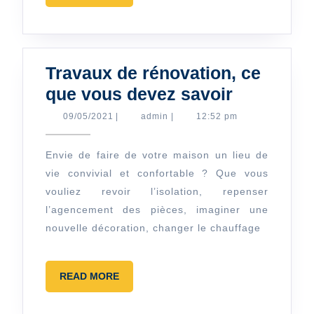
MORE
Travaux de rénovation, ce
Travaux
que vous devez savoir
de
09/05/2021
admin
09/05/2021
|
admin
|
12:52 pm
rénovatio
ce
Envie de faire de votre maison un lieu de
vie convivial et confortable ? Que vous
que
vouliez revoir l’isolation, repenser
vous
l’agencement des pièces, imaginer une
devez
nouvelle décoration, changer le chauffage
savoir
READ
READ MORE
MORE