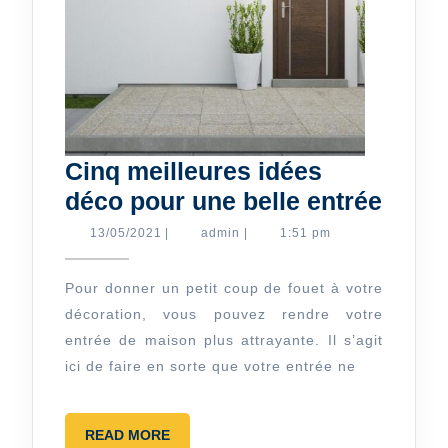
Cinq meilleures idées
Cinq
déco pour une belle entrée
meill
13/05/2021
admin
13/05/2021
|
admin
|
1:51 pm
idées
déco
Pour donner un petit coup de fouet à votre
décoration, vous pouvez rendre votre
pour
entrée de maison plus attrayante. Il s’agit
une
ici de faire en sorte que votre entrée ne
belle
entré
READ
READ MORE