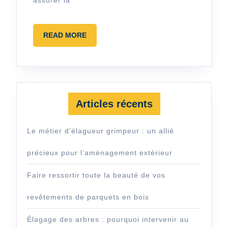
conseils
et
READ
READ MORE
astuces
MORE
Articles récents
Le métier d’élagueur grimpeur : un allié
précieux pour l’aménagement extérieur
Faire ressortir toute la beauté de vos
revêtements de parquets en bois
Élagage des arbres : pourquoi intervenir au