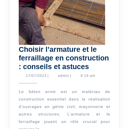
Choisir l’armature et le
ferraillage en construction
Choisir
: conseils et astuces
l’armature
17/07/2023
admin
17/07/2023
|
admin
|
9:19 am
et
le
Le béton armé est un matériau de
construction essentiel dans la réalisation
ferraillage
d’ouvrages en génie civil, maçonnerie et
en
autres structures. L’armature et le
constructio
ferraillage jouent un rôle crucial pour
:
assurer la