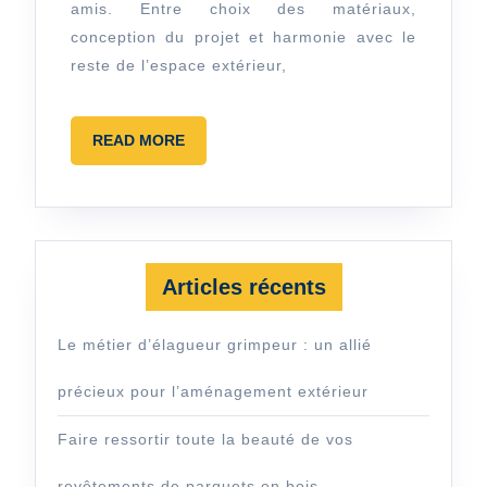
amis. Entre choix des matériaux,
réussir
conception du projet et harmonie avec le
l’aménagement
reste de l’espace extérieur,
de
son
READ
READ MORE
jardin
MORE
et
de
son
espace
Articles récents
extérieur
Le métier d’élagueur grimpeur : un allié
précieux pour l’aménagement extérieur
Faire ressortir toute la beauté de vos
revêtements de parquets en bois