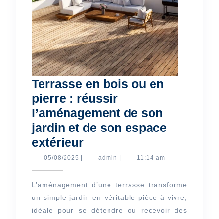
Terrasse en bois ou en
pierre : réussir
l’aménagement de son
jardin et de son espace
Terrasse
extérieur
en
05/08/2025
admin
05/08/2025
|
admin
|
11:14 am
bois
ou
L’aménagement d’une terrasse transforme
un simple jardin en véritable pièce à vivre,
en
idéale pour se détendre ou recevoir des
pierre :