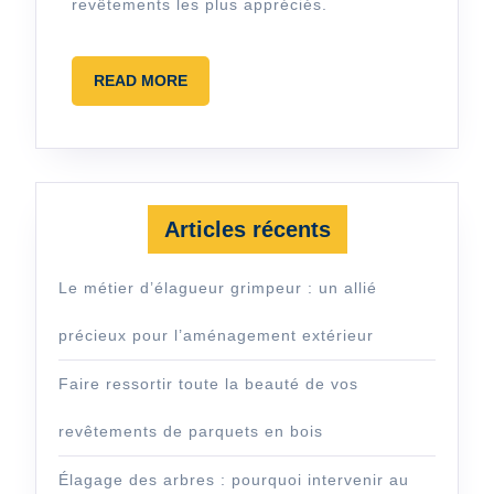
revêtements les plus appréciés.
revêtements
de
READ
READ MORE
parquets
MORE
en
bois
Articles récents
Le métier d’élagueur grimpeur : un allié
précieux pour l’aménagement extérieur
Faire ressortir toute la beauté de vos
revêtements de parquets en bois
Élagage des arbres : pourquoi intervenir au