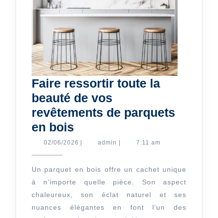
Faire ressortir toute la
beauté de vos
revêtements de parquets
Faire
en bois
ressortir
02/06/2026
admin
02/06/2026
|
admin
|
7:11 am
toute
la
Un parquet en bois offre un cachet unique
à n’importe quelle pièce. Son aspect
beauté
chaleureux, son éclat naturel et ses
de
nuances élégantes en font l’un des
vos