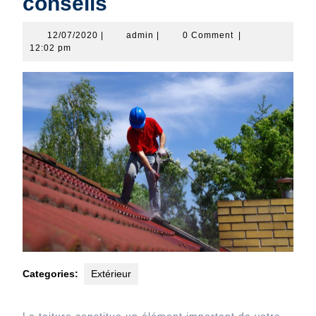
conseils
12/07/2020
admin
12/07/2020
|
admin
|
0 Comment
|
12:02 pm
Categories:
Extérieur