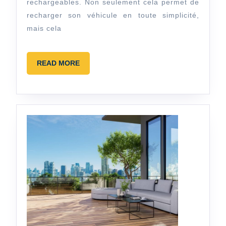
rechargeables. Non seulement cela permet de
soi
recharger son véhicule en toute simplicité,
:
mais cela
étapes,
choix
READ
READ MORE
et
MORE
aides
financières