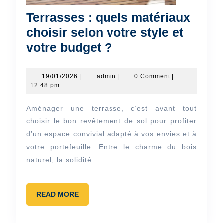
Terrasses : quels matériaux
choisir selon votre style et
Terrasses
votre budget ?
:
quels
19/01/2026
admin
19/01/2026
|
admin
|
0 Comment
|
12:48 pm
matériaux
choisir
Aménager une terrasse, c’est avant tout
selon
choisir le bon revêtement de sol pour profiter
votre
d’un espace convivial adapté à vos envies et à
votre portefeuille. Entre le charme du bois
style
naturel, la solidité
et
votre
budget
READ
READ MORE
MORE
?