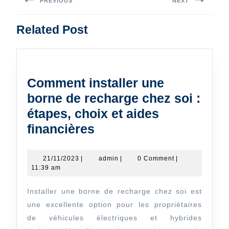
de
PREVIOUS
NEXT
l’article
Previous
Next
Related Post
post:
post:
Comment installer une
borne de recharge chez soi :
étapes, choix et aides
Comment
financières
installer
une
21/11/2023
admin
21/11/2023
|
admin
|
0 Comment
|
11:39 am
borne
de
Installer une borne de recharge chez soi est
recharge
une excellente option pour les propriétaires
chez
de véhicules électriques et hybrides