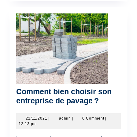
Comment bien choisir son
Comment
entreprise de pavage ?
bien
choisir
22/11/2021
admin
22/11/2021
|
admin
|
0 Comment
|
12:13 pm
son
entreprise