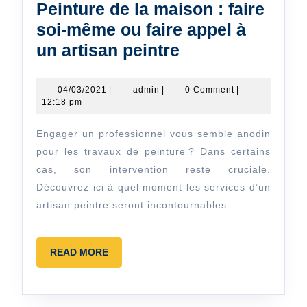
Peinture de la maison : faire
soi-même ou faire appel à
Peinture
un artisan peintre
de
la
04/03/2021
admin
04/03/2021
|
admin
|
0 Comment
|
12:18 pm
maison
:
Engager un professionnel vous semble anodin
faire
pour les travaux de peinture ? Dans certains
soi-
cas, son intervention reste cruciale.
Découvrez ici à quel moment les services d’un
même
artisan peintre seront incontournables.
ou
faire
appel
READ
READ MORE
MORE
à
un