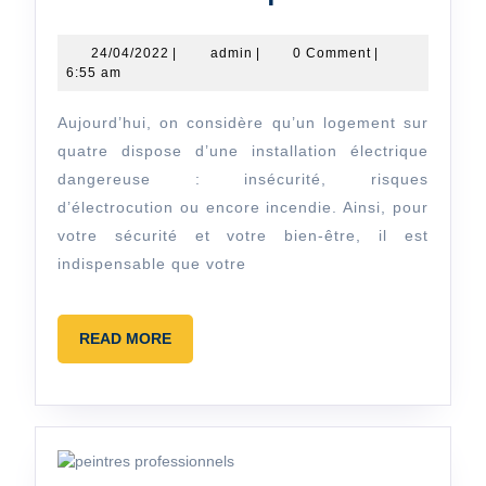
logement
respecte-
24/04/2022
admin
24/04/2022
|
admin
|
0 Comment
|
6:55 am
t-
il
Aujourd’hui, on considère qu’un logement sur
la
quatre dispose d’une installation électrique
norme
dangereuse : insécurité, risques
d’électrocution ou encore incendie. Ainsi, pour
électrique 
votre sécurité et votre bien-être, il est
indispensable que votre
READ
READ MORE
MORE