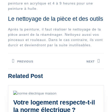
peinture en acrylique et 4 à 9 heures pour une
peinture à huile.
Le nettoyage de la pièce et des outils
Après la peinture, il faut réaliser le nettoyage de la
pièce avant de la réaménager. Nettoyez aussi vos
pinceaux et rouleaux. Dans le cas contraire, ils vont
durcir et deviendront par la suite inutilisables.
Navigation
PREVIOUS
NEXT
de
l’article
Previous
Next
Related Post
post:
post:
Votre logement respecte-t-il
Votre
la norme électrique ?