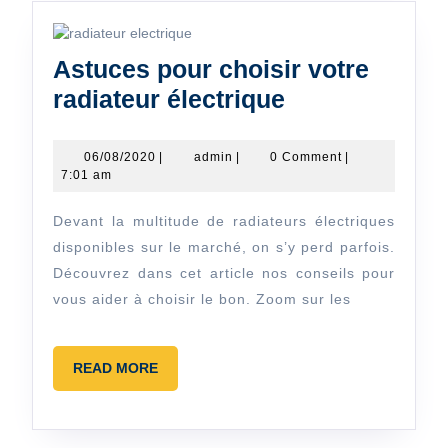
artisan
peintre
Astuces pour choisir votre
Astuces
radiateur électrique
pour
choisir
06/08/2020
admin
06/08/2020
|
admin
|
0 Comment
|
7:01 am
votre
radiateur
Devant la multitude de radiateurs électriques
électrique
disponibles sur le marché, on s’y perd parfois.
Découvrez dans cet article nos conseils pour
vous aider à choisir le bon. Zoom sur les
READ
READ MORE
MORE