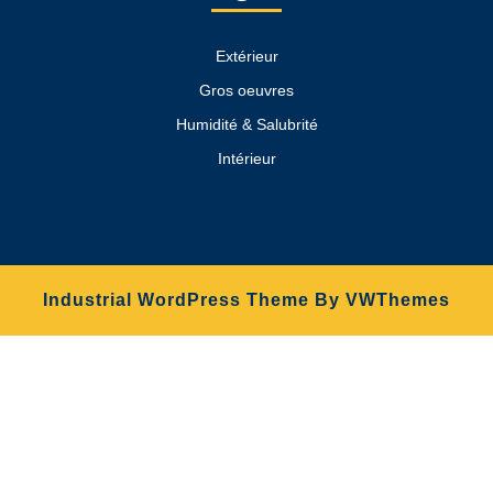
Extérieur
Gros oeuvres
Humidité & Salubrité
Intérieur
Industrial WordPress Theme
By VWThemes
Scroll
Up