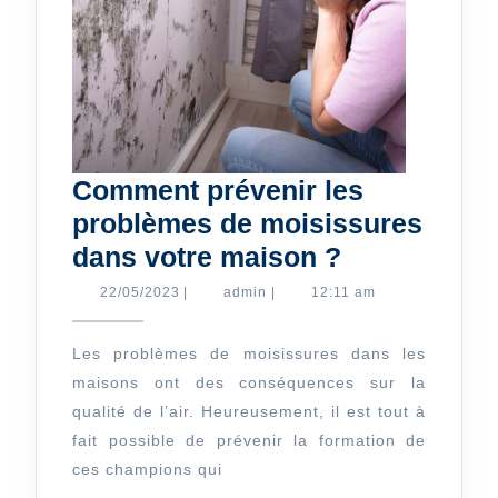
Comment prévenir les
problèmes de moisissures
Comment
dans votre maison ?
prévenir
22/05/2023
admin
22/05/2023
|
admin
|
12:11 am
les
problèmes
Les problèmes de moisissures dans les
maisons ont des conséquences sur la
de
qualité de l’air. Heureusement, il est tout à
moisissure
fait possible de prévenir la formation de
dans
ces champions qui
votre