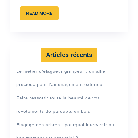
maison
READ
READ MORE
?
MORE
Articles récents
Le métier d’élagueur grimpeur : un allié
précieux pour l’aménagement extérieur
Faire ressortir toute la beauté de vos
revêtements de parquets en bois
Élagage des arbres : pourquoi intervenir au
bon moment est essentiel ?