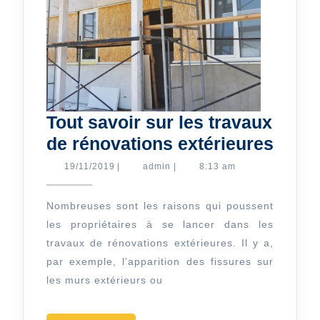
Tout savoir sur les travaux
Tout
de rénovations extérieures
savoi
19/11/2019
admin
19/11/2019
|
admin
|
8:13 am
sur
les
Nombreuses sont les raisons qui poussent
les propriétaires à se lancer dans les
trava
travaux de rénovations extérieures. Il y a,
de
par exemple, l’apparition des fissures sur
rénov
les murs extérieurs ou
extér