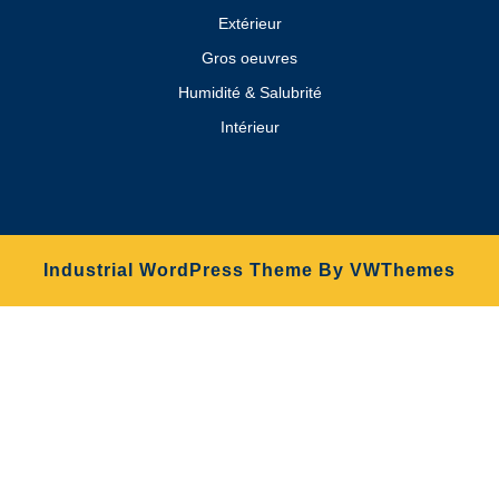
Extérieur
Gros oeuvres
Humidité & Salubrité
Intérieur
Industrial WordPress Theme
By VWThemes
Scroll
Up