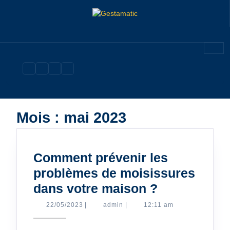
Skip
to
content
Mois :
mai 2023
Comment prévenir les
problèmes de moisissures
Comment
dans votre maison ?
prévenir
22/05/2023
admin
22/05/2023
|
admin
|
12:11 am
les