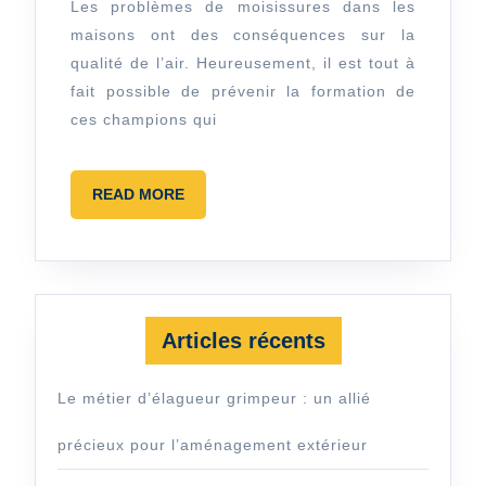
problèmes
Les problèmes de moisissures dans les
maisons ont des conséquences sur la
de
qualité de l’air. Heureusement, il est tout à
moisissure
fait possible de prévenir la formation de
dans
ces champions qui
votre
maison
READ
READ MORE
?
MORE
Articles récents
Le métier d’élagueur grimpeur : un allié
précieux pour l’aménagement extérieur