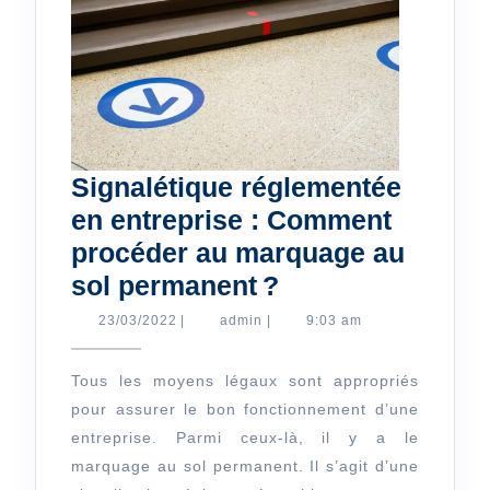
Signalétique réglementée
en entreprise : Comment
procéder au marquage au
Signalétique
sol permanent ?
réglementée
23/03/2022
admin
23/03/2022
|
admin
|
9:03 am
en
entreprise
Tous les moyens légaux sont appropriés
pour assurer le bon fonctionnement d’une
:
entreprise. Parmi ceux-là, il y a le
Comment
marquage au sol permanent. Il s’agit d’une
procéder