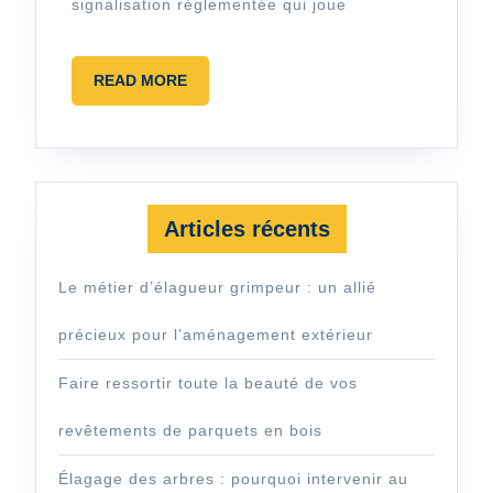
signalisation réglementée qui joue
au
marquage
READ
READ MORE
au
MORE
sol
permanent ?
Articles récents
Le métier d’élagueur grimpeur : un allié
précieux pour l’aménagement extérieur
Faire ressortir toute la beauté de vos
revêtements de parquets en bois
Élagage des arbres : pourquoi intervenir au