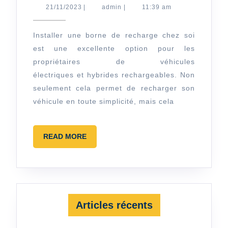
installer
21/11/2023
admin
21/11/2023
|
admin
|
11:39 am
une
borne
Installer une borne de recharge chez soi
est une excellente option pour les
de
propriétaires de véhicules
recharge
électriques et hybrides rechargeables. Non
chez
seulement cela permet de recharger son
soi
véhicule en toute simplicité, mais cela
:
étapes,
READ
READ MORE
choix
MORE
et
aides
financières
Articles récents