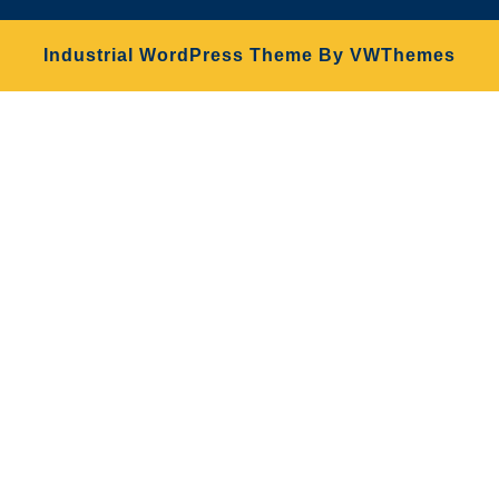
Industrial WordPress Theme
By VWThemes
Scroll
Up