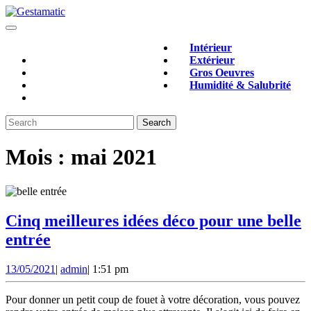
Skip
to
Open
content
Close
Button
Intérieur
Button
Extérieur
Gros Oeuvres
Humidité & Salubrité
Search
for:
Mois :
mai 2021
Cinq meilleures idées déco pour une belle
Cinq
entrée
meilleures
13/05/2021
admin
13/05/2021
|
admin
|
1:51 pm
idées
déco
Pour donner un petit coup de fouet à votre décoration, vous pouvez