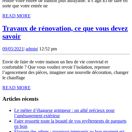
pour
rendre votre entrée de maison plus attrayante. Il s’agit ici de faire en
sorte que votre entrée ne
une
READ
READ MORE
belle
MORE
entrée
Travaux de rénovation, ce que vous devez
Travaux
savoir
de
09/05/2021
admin
09/05/2021
|
admin
|
12:52 pm
rénovation,
ce
Envie de faire de votre maison un lieu de vie convivial et
que
confortable ? Que vous vouliez revoir l’isolation, repenser
l’agencement des pièces, imaginer une nouvelle décoration, changer
vous
le chauffage
devez
READ
READ MORE
savoir
MORE
Articles récents
Le métier d’élagueur grimpeur : un allié précieux pour
l’aménagement extérieur
Faire ressortir toute la beauté de vos revêtements de parquets
en bois
Élagage des arbres : pourquoi intervenir au bon moment est