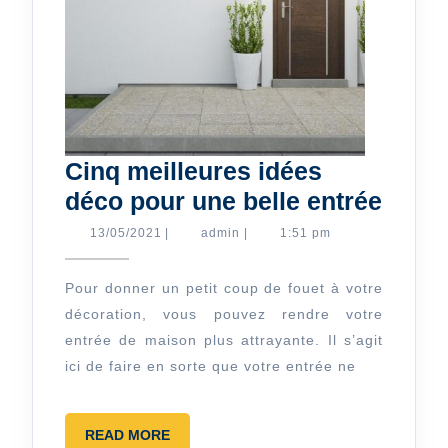
Cinq meilleures idées
Cinq
déco pour une belle entrée
meill
13/05/2021
admin
13/05/2021
|
admin
|
1:51 pm
idées
déco
Pour donner un petit coup de fouet à votre
décoration, vous pouvez rendre votre
pour
entrée de maison plus attrayante. Il s’agit
une
ici de faire en sorte que votre entrée ne
belle
entré
READ
READ MORE