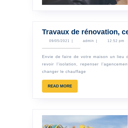
Travaux de rénovation, c
09/05/2021
admin
09/05/2021
|
admin
|
12:52 pm
Envie de faire de votre maison un lieu de vie convivial et confortable ? Que vous vouliez
revoir l’isolation, repenser l’agenceme
changer le chauffage
READ
READ MORE
MORE