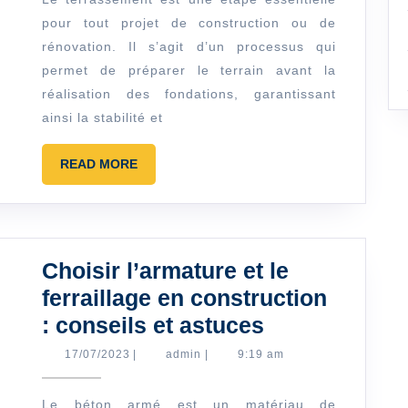
:
pour tout projet de construction ou de
Les
rénovation. Il s’agit d’un processus qui
Étapes
permet de préparer le terrain avant la
Clés
réalisation des fondations, garantissant
pour
ainsi la stabilité et
un
Projet
READ
READ MORE
MORE
Réussi
Choisir l’armature et le
ferraillage en construction
Choisir
: conseils et astuces
l’armature
17/07/2023
admin
17/07/2023
|
admin
|
9:19 am
et
le
Le béton armé est un matériau de