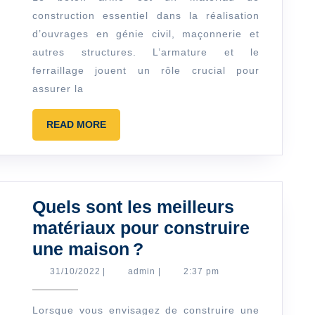
construction essentiel dans la réalisation
ferraillage
d’ouvrages en génie civil, maçonnerie et
en
autres structures. L’armature et le
construction
ferraillage jouent un rôle crucial pour
:
assurer la
conseils
et
READ
READ MORE
MORE
astuces
Quels sont les meilleurs
matériaux pour construire
Quels
une maison ?
sont
31/10/2022
admin
31/10/2022
|
admin
|
2:37 pm
les
meilleurs
Lorsque vous envisagez de construire une