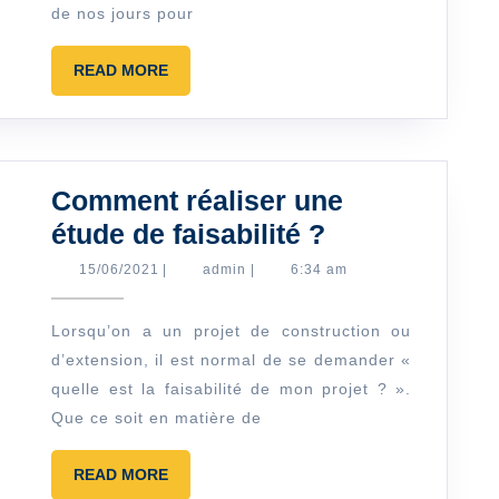
pied
de nos jours pour
?
READ
READ MORE
MORE
Comment réaliser une
Comment
étude de faisabilité ?
réaliser
15/06/2021
admin
15/06/2021
|
admin
|
6:34 am
une
étude
Lorsqu’on a un projet de construction ou
d’extension, il est normal de se demander «
de
quelle est la faisabilité de mon projet ? ».
faisabilité
Que ce soit en matière de
?
READ
READ MORE
MORE