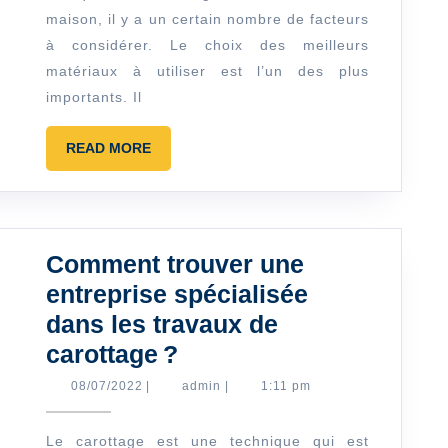
maison, il y a un certain nombre de facteurs
matériaux
à considérer. Le choix des meilleurs
pour
matériaux à utiliser est l’un des plus
construire
importants. Il
une
maison ?
READ
READ MORE
MORE
Comment trouver une
entreprise spécialisée
dans les travaux de
Comment
carottage ?
trouver
08/07/2022
admin
08/07/2022
|
admin
|
1:11 pm
une
entreprise
Le carottage est une technique qui est