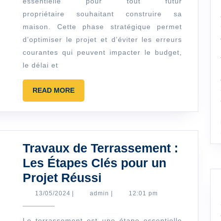
essentielle pour tout futur
pour
propriétaire souhaitant construire sa
la
maison. Cette phase stratégique permet
Construction
d’optimiser le projet et d’éviter les erreurs
d’une
courantes qui peuvent impacter le budget,
Maison
le délai et
?
READ
READ MORE
MORE
Travaux de Terrassement :
Les Étapes Clés pour un
Travaux
Projet Réussi
de
13/05/2024
admin
13/05/2024
|
admin
|
12:01 pm
Terrassement
Le terrassement est une étape essentielle