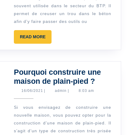
souvent utilisée dans le secteur du BTP. Il
spécialisée
permet de creuser un trou dans le béton
dans
afin d’y faire passer des outils ou
les
travaux
READ
READ MORE
de
MORE
carottage ?
Pourquoi construire une
Pourquoi
maison de plain-pied ?
construire
16/06/2021
admin
16/06/2021
|
admin
|
8:03 am
une
maison
Si vous envisagez de construire une
nouvelle maison, vous pouvez opter pour la
de
construction d’une maison de plain-pied. Il
plain-
s’agit d’un type de construction très prisée