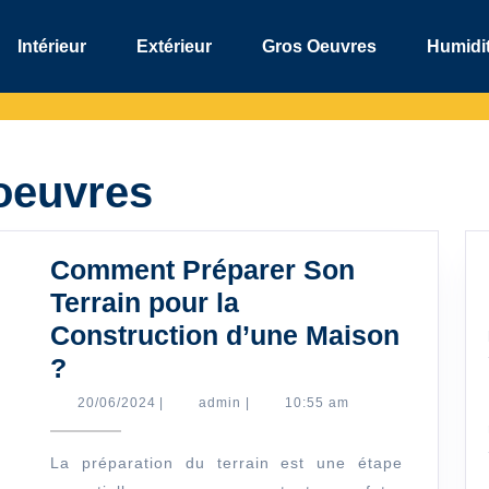
Intérieur
Extérieur
Gros Oeuvres
Humidit
oeuvres
Comment Préparer Son
Terrain pour la
Construction d’une Maison
Comment
?
Préparer
20/06/2024
admin
20/06/2024
|
admin
|
10:55 am
Son
Terrain
La préparation du terrain est une étape