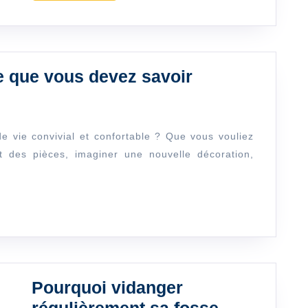
Travaux
e que vous devez savoir
de
rénovation,
ce
nt des pièces, imaginer une nouvelle décoration,
que
vous
devez
savoir
Pourquoi vidanger
régulièrement sa fosse