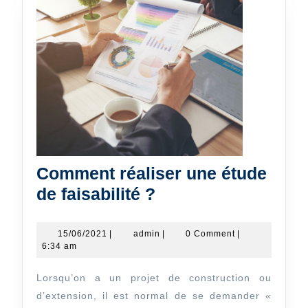
Comment réaliser une étude
Comment
de faisabilité ?
réaliser
une
15/06/2021
admin
15/06/2021
|
admin
|
0 Comment
|
6:34 am
étude
de
Lorsqu’on a un projet de construction ou
faisabilité
d’extension, il est normal de se demander «