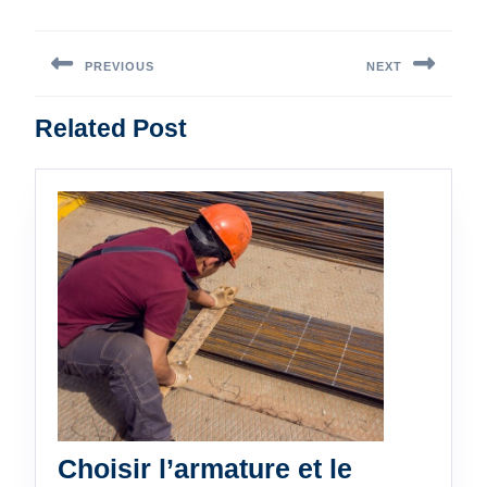
Navigation
de
PREVIOUS
NEXT
l’article
Previous
Next
Related Post
post:
post:
Choisir l’armature et le