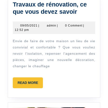
Travaux de rénovation, ce
Travaux
que vous devez savoir
de
rénovation
09/05/2021
admin
09/05/2021
|
admin
|
0 Comment
|
12:52 pm
ce
que
Envie de faire de votre maison un lieu de vie
vous
convivial et confortable ? Que vous vouliez
devez
revoir l’isolation, repenser l’agencement des
pièces, imaginer une nouvelle décoration,
savoir
changer le chauffage
READ
READ MORE
MORE