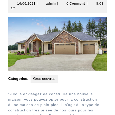
16/06/2021
admin
16/06/2021
|
admin
|
0 Comment
|
8:03
am
Categories:
Gros oeuvres
Si vous envisagez de construire une nouvelle
maison, vous pouvez opter pour la construction
d’une maison de plain-pied. Il s’agit d’un type de
construction très prisée de nos jours pour les