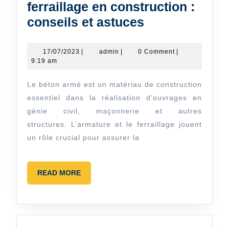
ferraillage en construction :
Choisir
conseils et astuces
l’armature
et
17/07/2023
admin
17/07/2023
|
admin
|
0 Comment
|
9:19 am
le
ferraillage
Le béton armé est un matériau de construction
en
essentiel dans la réalisation d’ouvrages en
construction
génie civil, maçonnerie et autres
structures. L’armature et le ferraillage jouent
:
un rôle crucial pour assurer la
conseils
et
astuces
READ
READ MORE
MORE