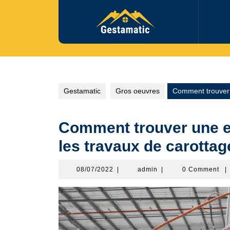
Skip
to
content
Gestamatic
Gros oeuvres
Comment trouver u
Comment trouver une en
les travaux de carottag
08/07/2022
admin
08/07/2022
|
admin
|
0 Comment
|