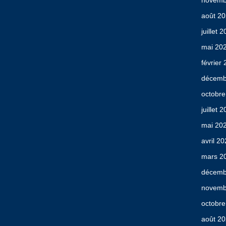
novemb
août 2
juillet 
mai 20
février
décemb
octobre
juillet 
mai 20
avril 2
mars 2
décemb
novemb
octobre
août 2