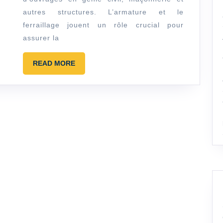
en
autres structures. L’armature et le
construction
ferraillage jouent un rôle crucial pour
:
assurer la
conseils
et
READ
READ MORE
MORE
astuces