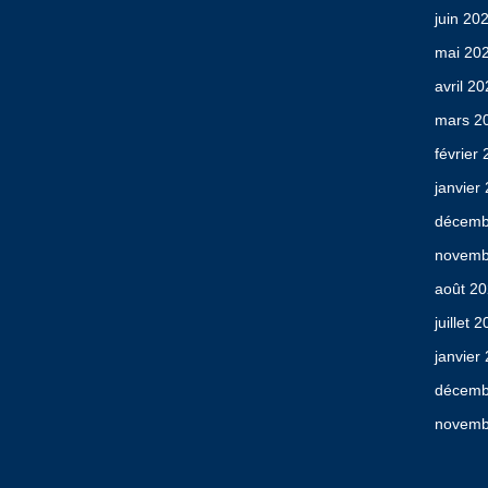
juin 20
mai 20
avril 2
mars 2
février
janvier
décemb
novemb
août 2
juillet 
janvier
décemb
novemb