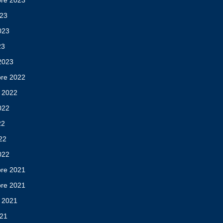
re 2023
023
2023
23
 2023
re 2022
 2022
2022
22
022
022
re 2021
re 2021
 2021
021