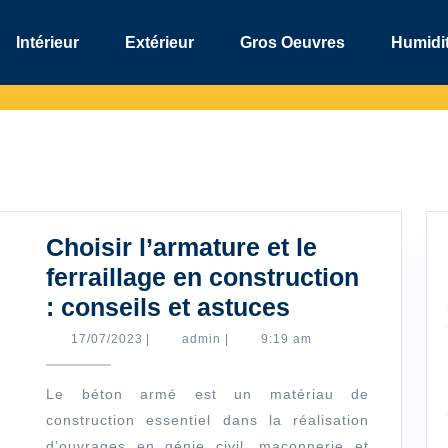
Intérieur
Extérieur
Gros Oeuvres
Humidit
Choisir l’armature et le
ferraillage en construction
Choisir
: conseils et astuces
l’armature
17/07/2023
admin
17/07/2023
|
admin
|
9:19 am
et
le
Le béton armé est un matériau de
construction essentiel dans la réalisation
ferraillage
d’ouvrages en génie civil, maçonnerie et