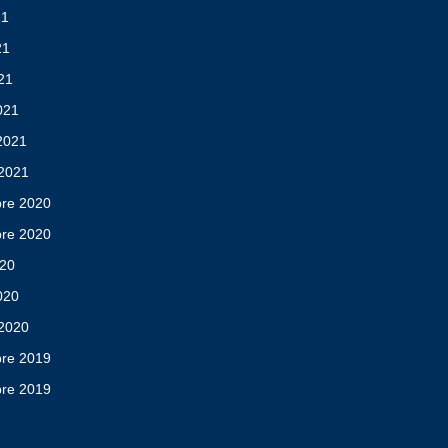
21
21
021
021
 2021
 2021
re 2020
re 2020
020
2020
 2020
re 2019
re 2019