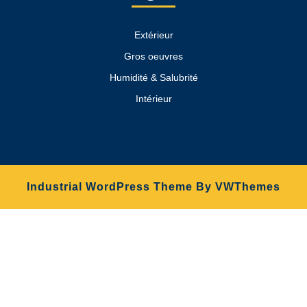
Extérieur
Gros oeuvres
Humidité & Salubrité
Intérieur
Industrial WordPress Theme
By VWThemes
Scroll
Up