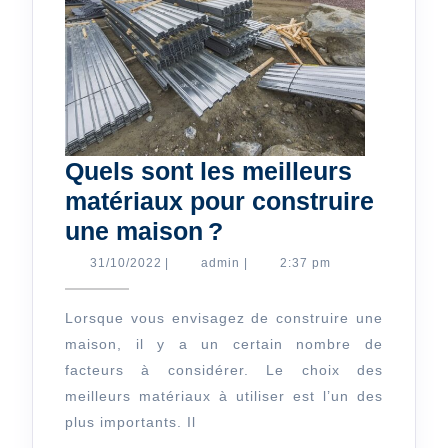
Quels sont les meilleurs
matériaux pour construire
Quels
une maison ?
sont
31/10/2022
admin
31/10/2022
|
admin
|
2:37 pm
les
meilleurs
Lorsque vous envisagez de construire une
maison, il y a un certain nombre de
matériaux
facteurs à considérer. Le choix des
pour
meilleurs matériaux à utiliser est l’un des
construire
plus importants. Il
une