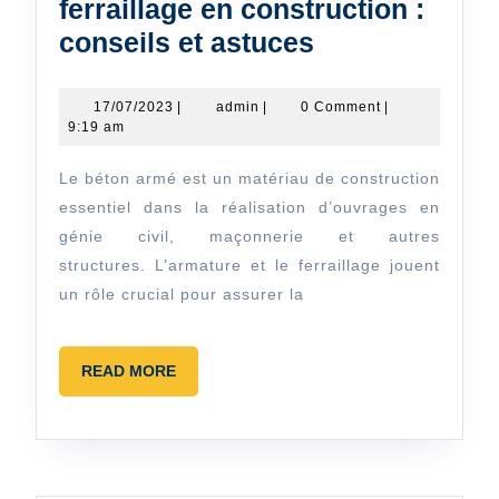
ferraillage en construction :
Choisir
conseils et astuces
l’armature
et
17/07/2023
admin
17/07/2023
|
admin
|
0 Comment
|
9:19 am
le
ferraillage
Le béton armé est un matériau de construction
en
essentiel dans la réalisation d’ouvrages en
construction
génie civil, maçonnerie et autres
structures. L’armature et le ferraillage jouent
:
un rôle crucial pour assurer la
conseils
et
astuces
READ
READ MORE
MORE