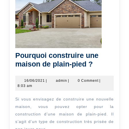
Pourquoi construire une
Pourquoi
maison de plain-pied ?
construire
une
16/06/2021
admin
16/06/2021
|
admin
|
0 Comment
|
8:03 am
maison
de
Si vous envisagez de construire une nouvelle
plain-
maison, vous pouvez opter pour la
pied
construction d’une maison de plain-pied. Il
s’agit d’un type de construction très prisée de
?