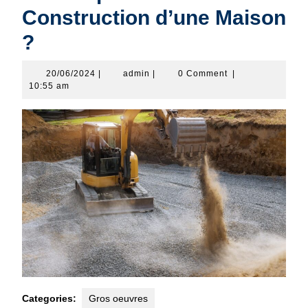
Construction d’une Maison
?
20/06/2024
admin
20/06/2024
|
admin
|
0 Comment
|
10:55 am
Categories:
Gros oeuvres