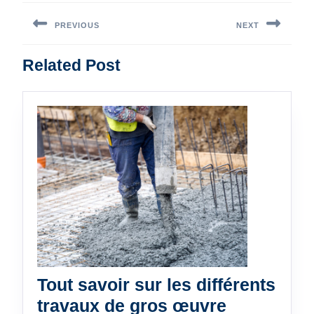
Navigation
de
PREVIOUS
NEXT
l’article
Previous
Next
Related Post
post:
post:
Tout savoir sur les différents
Tout
travaux de gros œuvre