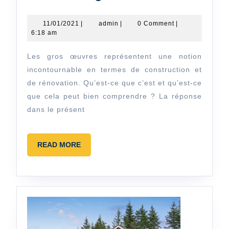
savoir
sur
11/01/2021
admin
11/01/2021
|
admin
|
0 Comment
|
6:18 am
les
différents
Les gros œuvres représentent une notion
travaux
incontournable en termes de construction et
de
de rénovation. Qu’est-ce que c’est et qu’est-ce
que cela peut bien comprendre ? La réponse
gros
dans le présent
œuvre
READ
READ MORE
MORE