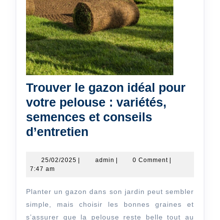
Trouver le gazon idéal pour
votre pelouse : variétés,
semences et conseils
Trouver
d’entretien
le
gazon
25/02/2025
admin
25/02/2025
|
admin
|
0 Comment
|
7:47 am
idéal
pour
Planter un gazon dans son jardin peut sembler
votre
simple, mais choisir les bonnes graines et
pelouse
s’assurer que la pelouse reste belle tout au