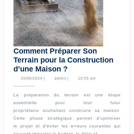
Comment Préparer Son
Terrain pour la Construction
Comment
d’une Maison ?
Préparer
20/06/2024
admin
20/06/2024
|
admin
|
10:55 am
Son
Terrain
La préparation du terrain est une étape
essentielle pour tout futur
pour
propriétaire souhaitant construire sa maison.
la
Cette phase stratégique permet d’optimiser
Construction
le projet et d’éviter les erreurs courantes qui
d’une
peuvent impacter le budget, le délai et