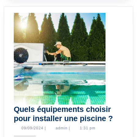
vert
Quels équipements choisir
Quels
pour installer une piscine ?
équip
09/09/2024
admin
09/09/2024
|
admin
|
1:31 pm
choisi