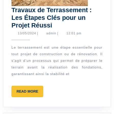
Travaux de Terrassement :
Les Étapes Clés pour un
Travaux
Projet Réussi
de
13/05/2024
admin
13/05/2024
|
admin
|
12:01 pm
Terrassement
:
Le terrassement est une étape essentielle pour
tout projet de construction ou de rénovation. Il
Les
s’agit d’un processus qui permet de préparer le
Étapes
terrain avant la réalisation des fondations,
Clés
garantissant ainsi la stabilité et
pour
un
READ
READ MORE
Projet
MORE
Réussi