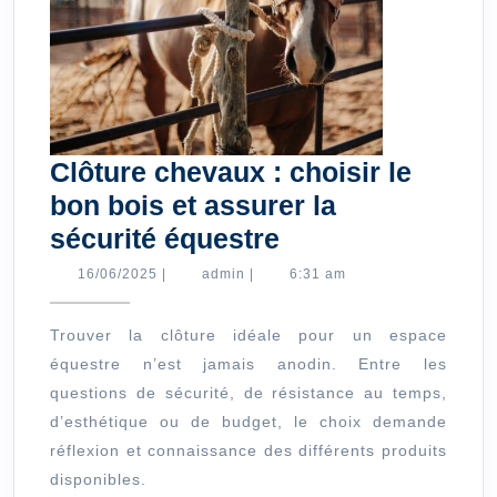
Clôture chevaux : choisir le
bon bois et assurer la
Clôture
sécurité équestre
chevaux
16/06/2025
admin
16/06/2025
|
admin
|
6:31 am
:
choisir
Trouver la clôture idéale pour un espace
équestre n’est jamais anodin. Entre les
le
questions de sécurité, de résistance au temps,
bon
d’esthétique ou de budget, le choix demande
bois
réflexion et connaissance des différents produits
et
disponibles.