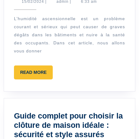
l’humidité
15/02/2024
admin
15/02/2024
|
admin
|
6:33 am
ascensionnelle
:
L’humidité ascensionnelle est un problème
courant et sérieux qui peut causer de graves
solutions
dégâts dans les bâtiments et nuire à la santé
complètes
des occupants. Dans cet article, nous allons
et
vous donner
conseils
d’experts
READ
READ MORE
MORE
Guide complet pour choisir la
clôture de maison idéale :
Guide
sécurité et style assurés