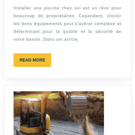
pour
Installer une piscine chez soi est un rêve pour
beaucoup de propriétaires. Cependant, choisir
install
les bons équipements peut s’avérer complexe et
une
déterminant pour la qualité et la sécurité de
piscin
votre bassin. Dans cet article,
?
READ
READ MORE
MORE