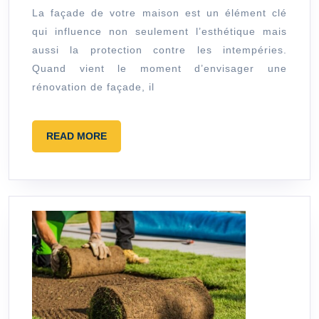
et
La façade de votre maison est un élément clé
qui influence non seulement l’esthétique mais
réaliser
aussi la protection contre les intempéries.
des
Quand vient le moment d’envisager une
travaux
rénovation de façade, il
de
rénovation
READ
READ MORE
de
MORE
façade