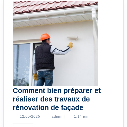
mesure
et
plus
encore
Comment bien préparer et
réaliser des travaux de
Comment
rénovation de façade
bien
12/05/2025
admin
12/05/2025
|
admin
|
1:14 pm
préparer