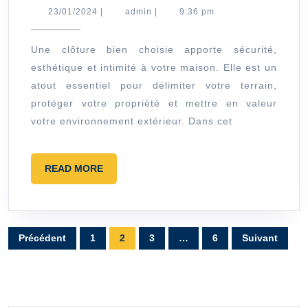
complet
23/01/2024
admin
23/01/2024
|
admin
|
9:36 pm
pour
choisir
Une clôture bien choisie apporte sécurité,
esthétique et intimité à votre maison. Elle est un
la
atout essentiel pour délimiter votre terrain,
clôture
protéger votre propriété et mettre en valeur
de
votre environnement extérieur. Dans cet
maison
idéale
READ
READ MORE
:
MORE
sécurité
et
Pagination
style
Précédent
1
2
3
…
6
Suivant
des
assurés
publications