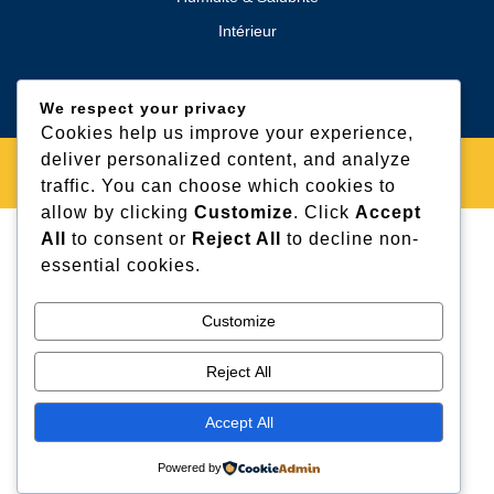
Intérieur
We respect your privacy
Cookies help us improve your experience,
deliver personalized content, and analyze
Industrial WordPress Theme
By VWThemes
traffic. You can choose which cookies to
Scroll
allow by clicking
Customize
. Click
Accept
Up
All
to consent or
Reject All
to decline non-
essential cookies.
Customize
Reject All
Accept All
Powered by