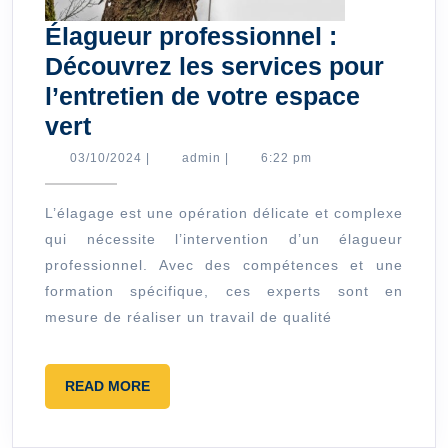
Élagueur professionnel :
Découvrez les services pour
l’entretien de votre espace
Élagueur
vert
professionnel
03/10/2024
admin
03/10/2024
|
admin
|
6:22 pm
:
Découvrez
L’élagage est une opération délicate et complexe
qui nécessite l’intervention d’un élagueur
les
professionnel. Avec des compétences et une
services
formation spécifique, ces experts sont en
pour
mesure de réaliser un travail de qualité
l’entretien
de
READ
READ MORE
votre
MORE
espace