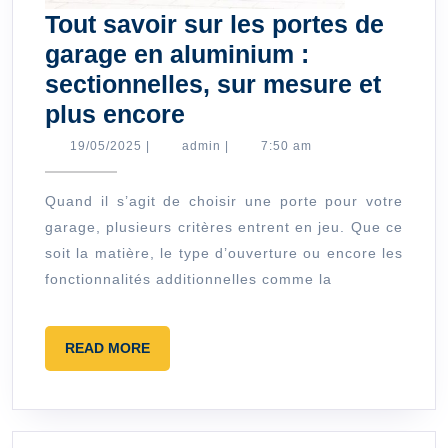
Tout savoir sur les portes de
garage en aluminium :
sectionnelles, sur mesure et
Tout
plus encore
savoir
19/05/2025
admin
19/05/2025
|
admin
|
7:50 am
sur
les
Quand il s’agit de choisir une porte pour votre
garage, plusieurs critères entrent en jeu. Que ce
portes
soit la matière, le type d’ouverture ou encore les
de
fonctionnalités additionnelles comme la
garage
en
READ
aluminium
READ MORE
MORE
:
sectionnelles,
sur