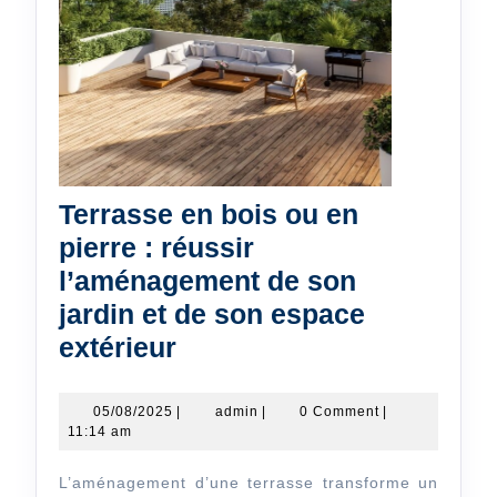
Terrasse en bois ou en
pierre : réussir
l’aménagement de son
jardin et de son espace
Terrasse
extérieur
en
bois
05/08/2025
admin
05/08/2025
|
admin
|
0 Comment
|
11:14 am
ou
en
L’aménagement d’une terrasse transforme un