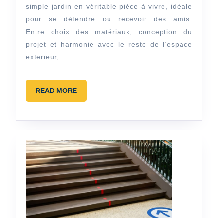
pierre :
simple jardin en véritable pièce à vivre, idéale
réussir
pour se détendre ou recevoir des amis.
Entre choix des matériaux, conception du
l’aménagement
projet et harmonie avec le reste de l’espace
de
extérieur,
son
jardin
READ
READ MORE
et
MORE
de
son
espace
extérieur