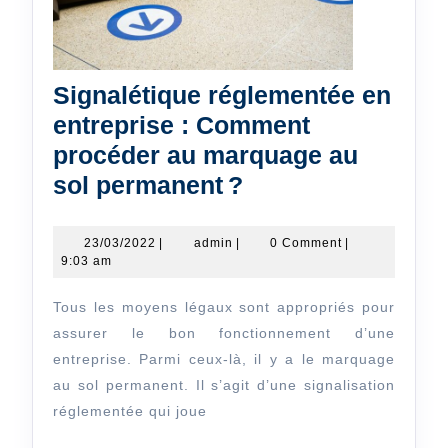
Signalétique réglementée en
entreprise : Comment
procéder au marquage au
Signalétique
sol permanent ?
réglementée
en
23/03/2022
admin
23/03/2022
|
admin
|
0 Comment
|
9:03 am
entreprise
:
Tous les moyens légaux sont appropriés pour
Comment
assurer le bon fonctionnement d’une
procéder
entreprise. Parmi ceux-là, il y a le marquage
au sol permanent. Il s’agit d’une signalisation
au
réglementée qui joue
marquage