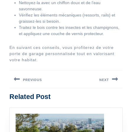
Nettoyez-la avec un chiffon doux et de l’eau
savonneuse.
Vérifiez les éléments mécaniques (ressorts, rails) et
graissez-les si besoin.
Traitez le bois contre les insectes et les champignons,
et appliquez une couche de vernis protecteur.
En suivant ces conseils, vous profiterez de votre
porte de garage personnalisée tout en valorisant
votre habitat.
Navigation
de
PREVIOUS
NEXT
l’article
Previous
Next
Related Post
post:
post: