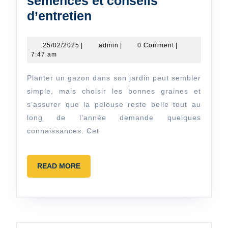
semences et conseils
Trouver
d’entretien
le
gazon
25/02/2025
admin
25/02/2025
|
admin
|
0 Comment
|
7:47 am
idéal
pour
Planter un gazon dans son jardin peut sembler
votre
simple, mais choisir les bonnes graines et
pelouse
s’assurer que la pelouse reste belle tout au
long de l’année demande quelques
:
connaissances. Cet
variétés,
semences
et
READ
READ MORE
MORE
conseils
d’entretien