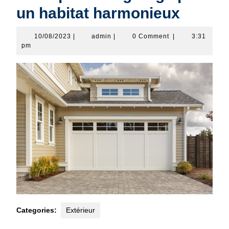
un habitat harmonieux
10/08/2023
admin
10/08/2023
|
admin
|
0 Comment
|
3:31
pm
Categories:
Extérieur