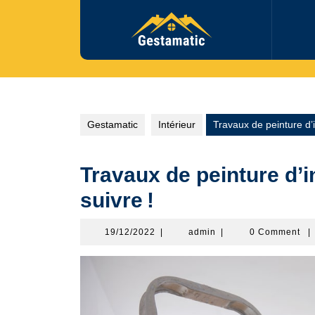
Skip
to
content
Gestamatic
Intérieur
Travaux de peinture d’in
Travaux de peinture d’in
suivre !
19/12/2022
admin
19/12/2022
|
admin
|
0 Comment
|