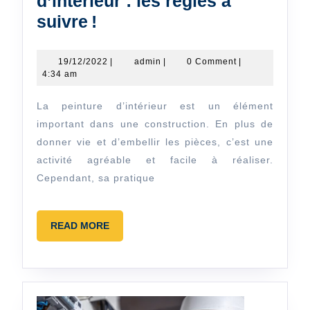
d’intérieur : les règles à
Travaux
suivre !
de
peinture
19/12/2022
admin
19/12/2022
|
admin
|
0 Comment
|
4:34 am
d’intérieur :
les
La peinture d’intérieur est un élément
règles
important dans une construction. En plus de
à
donner vie et d’embellir les pièces, c’est une
activité agréable et facile à réaliser.
suivre !
Cependant, sa pratique
READ
READ MORE
MORE