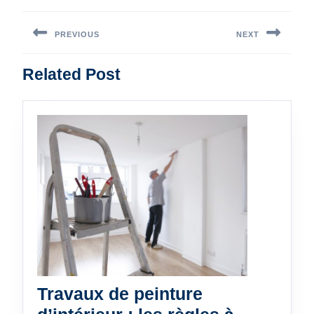
Navigation
de
PREVIOUS
NEXT
l’article
Previous
Next
Related Post
post:
post:
Travaux de peinture