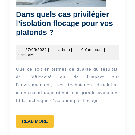
Dans quels cas privilégier
l’isolation flocage pour vos
Dans
plafonds ?
quels
cas
27/05/2022
admin
27/05/2022
|
admin
|
0 Comment
|
5:35 am
privilégier
l’isolation
Que ce soit en termes de qualité du résultat,
flocage
de l’efficacité ou de l’impact sur
pour
l’environnement, les techniques d’isolation
connaissent aujourd’hui une grande évolution.
vos
Et la technique d’isolation par flocage
plafonds
?
READ
READ MORE
MORE