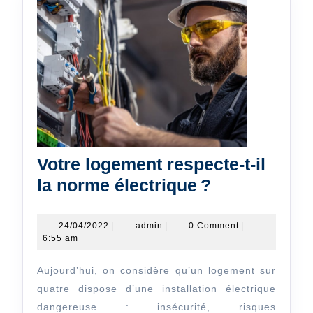
Votre logement respecte-t-il
Votre
la norme électrique ?
logement
respecte-
24/04/2022
admin
24/04/2022
|
admin
|
0 Comment
|
6:55 am
t-
il
Aujourd’hui, on considère qu’un logement sur
la
quatre dispose d’une installation électrique
norme
dangereuse : insécurité, risques